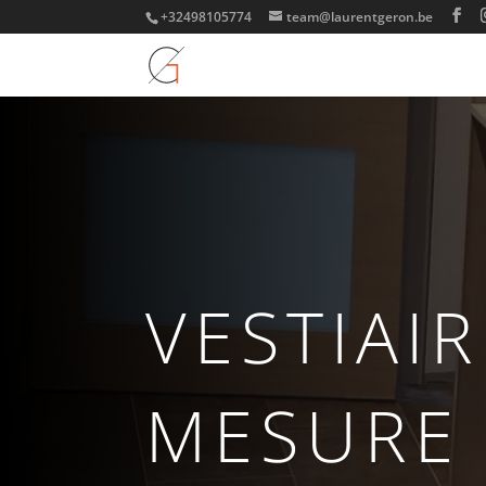
+32498105774
team@laurentgeron.be
VESTIAIR
MESURE 